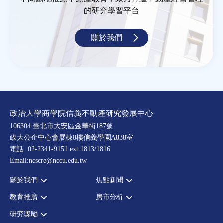
的研究學習平台
關於我們
政治大學商學院信義不動產研究發展中心
106304 臺北市大安區金華街187號
政大公企中心會展棟8樓信義學園A838室
電話: 02-2341-9151 ext.1813/1816
Email:ncscre@nccu.edu.tw
關於我們
焦點新聞
教育推廣
房市分析
宗旨願景
全部新聞
設置辦法
政府政策
研究獎勵
全部活動
房市分析
大事記
市場動態