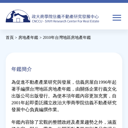
Jump
to
navigation
搜
首頁
>
房地產年鑑
>
2010年台灣地區房地產年鑑
尋
搜
您
尋
在
關於我們
表
這
年鑑簡介
單
裡
焦點新聞
為促進不動產產業研究與發展，信義房屋自1996年起
著手編撰台灣地區房地產年鑑，由關係企業行義文化
教育推廣
出版公司出版發行。為使本項年鑑內容更加充實，自
2001年起即委託國立政治大學商學院信義不動產研究
發展中心負責編撰作業。
房市分析
年鑑內容除了宏觀的整體政經及產業趨勢之外，涵蓋
研究獎勵