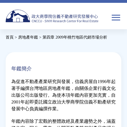
Jump
to
navigation
搜
首頁
>
房地產年鑑
>
第四章 2009年桃竹地區代銷市場分析
尋
搜
您
尋
在
關於我們
表
這
年鑑簡介
單
裡
焦點新聞
為促進不動產產業研究與發展，信義房屋自1996年起
著手編撰台灣地區房地產年鑑，由關係企業行義文化
教育推廣
出版公司出版發行。為使本項年鑑內容更加充實，自
2001年起即委託國立政治大學商學院信義不動產研究
發展中心負責編撰作業。
房市分析
年鑑內容除了宏觀的整體政經及產業趨勢之外，涵蓋
研究獎勵