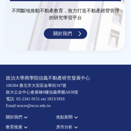
不間斷地推動不動產教育，致力打造不動產經營管理
的研究學習平台
關於我們
政治大學商學院信義不動產研究發展中心
106304 臺北市大安區金華街187號
政大公企中心會展棟8樓信義學園A838室
電話: 02-2341-9151 ext.1813/1816
Email:ncscre@nccu.edu.tw
關於我們
焦點新聞
教育推廣
房市分析
宗旨願景
全部新聞