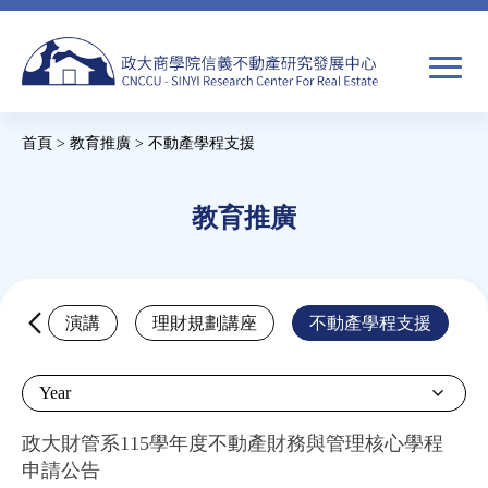
Jump
to
navigation
搜
首頁
>
教育推廣
>
不動產學程支援
尋
搜
您
尋
在
教育推廣
關於我們
表
這
單
裡
焦點新聞
Back
壇
演講
理財規劃講座
不動產學程支援
to
教育推廣
top
Year
房市分析
政大財管系115學年度不動產財務與管理核心學程
申請公告
研究獎勵