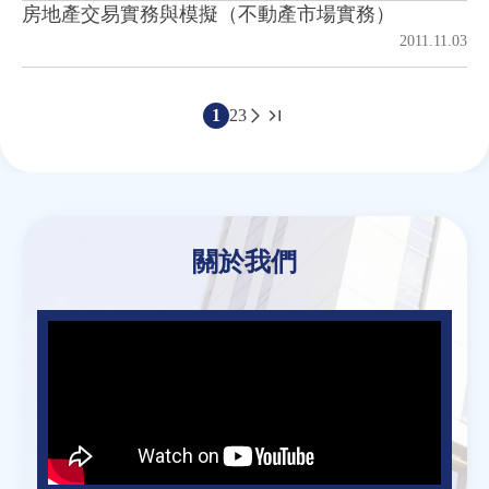
房地產交易實務與模擬（不動產市場實務）
2011.11.03
1
2
3
頁
面
Back
to
top
關於我們