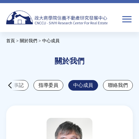
Jump
to
navigation
搜
首頁
>
關於我們
>
中心成員
尋
搜
您
Back
尋
在
關於我們
to
top
關於我們
表
這
單
裡
大事記
指導委員
中心成員
聯絡我們
焦點新聞
教育推廣
房市分析
研究獎勵