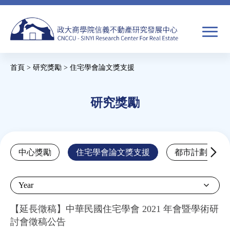
Jump
to
navigation
搜
首頁
>
研究獎勵
>
住宅學會論文獎支援
尋
搜
您
尋
在
研究獎勵
關於我們
表
這
單
裡
焦點新聞
Back
中心獎勵
住宅學會論文獎支援
都市計劃學會
to
教育推廣
top
Year
房市分析
【延長徵稿】中華民國住宅學會 2021 年會暨學術研
討會徵稿公告
研究獎勵