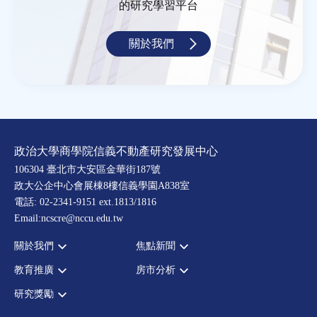
的研究學習平台
關於我們
政治大學商學院信義不動產研究發展中心
106304 臺北市大安區金華街187號
政大公企中心會展棟8樓信義學園A838室
電話: 02-2341-9151 ext.1813/1816
Email:ncscre@nccu.edu.tw
關於我們
焦點新聞
教育推廣
房市分析
宗旨願景
全部新聞
設置辦法
政府政策
研究獎勵
全部活動
房市分析
大事記
市場動態
論壇
信義房價指數