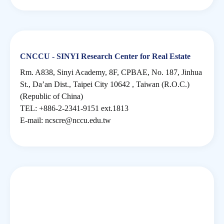
房地產年鑑
電子報
CNCCU - SINYI Research Center for Real Estate
Rm. A838, Sinyi Academy, 8F, CPBAE, No. 187, Jinhua
相關連結
St., Da’an Dist., Taipei City 10642 , Taiwan (R.O.C.)
(Republic of China)
TEL: +886-2-2341-9151 ext.1813
訂閱電子報
E-mail:
ncscre@nccu.edu.tw