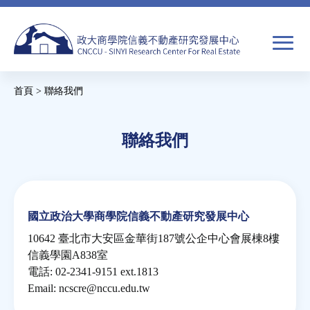
Jump
to
navigation
搜
首頁
>
聯絡我們
尋
搜
您
Back
Back
尋
在
to
to
聯絡我們
top
top
關於我們
表
這
單
裡
焦點新聞
國立政治大學商學院信義不動產研究發展中心
教育推廣
10642 臺北市大安區金華街187號公企中心會展棟8樓
信義學園A838室
房市分析
電話: 02-2341-9151 ext.1813
Email:
ncscre@nccu.edu.tw
研究獎勵