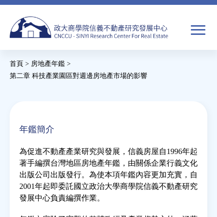
Jump
to
navigation
搜
首頁
>
房地產年鑑
>
尋
搜
您
第二章 科技產業園區對週邊房地產市場的影響
尋
在
關於我們
表
這
單
裡
年鑑簡介
焦點新聞
為促進不動產產業研究與發展，信義房屋自1996年起
教育推廣
著手編撰台灣地區房地產年鑑，由關係企業行義文化
出版公司出版發行。為使本項年鑑內容更加充實，自
2001年起即委託國立政治大學商學院信義不動產研究
房市分析
發展中心負責編撰作業。
研究獎勵