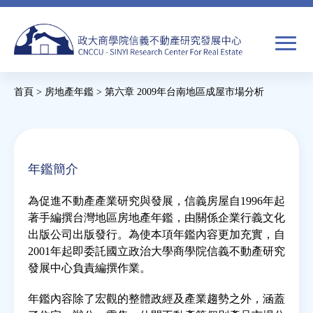
Jump
to
navigation
搜
首頁
>
房地產年鑑
>
第六章 2009年台南地區成屋市場分析
尋
搜
您
尋
在
關於我們
表
這
年鑑簡介
單
裡
焦點新聞
為促進不動產產業研究與發展，信義房屋自1996年起
著手編撰台灣地區房地產年鑑，由關係企業行義文化
教育推廣
出版公司出版發行。為使本項年鑑內容更加充實，自
2001年起即委託國立政治大學商學院信義不動產研究
發展中心負責編撰作業。
房市分析
年鑑內容除了宏觀的整體政經及產業趨勢之外，涵蓋
研究獎勵