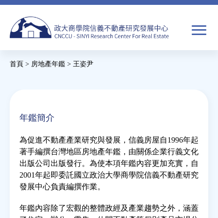
Jump
to
navigation
搜
首頁
>
房地產年鑑
>
王姿尹
尋
搜
您
尋
在
關於我們
表
這
年鑑簡介
單
裡
焦點新聞
為促進不動產產業研究與發展，信義房屋自1996年起
著手編撰台灣地區房地產年鑑，由關係企業行義文化
教育推廣
出版公司出版發行。為使本項年鑑內容更加充實，自
2001年起即委託國立政治大學商學院信義不動產研究
發展中心負責編撰作業。
房市分析
年鑑內容除了宏觀的整體政經及產業趨勢之外，涵蓋
研究獎勵