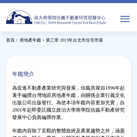
Jump
to
navigation
搜
首頁
>
房地產年鑑
>
第三章 2013年台北市住宅市場
尋
搜
您
尋
在
關於我們
表
這
年鑑簡介
單
裡
焦點新聞
為促進不動產產業研究與發展，信義房屋自1996年起
著手編撰台灣地區房地產年鑑，由關係企業行義文化
教育推廣
出版公司出版發行。為使本項年鑑內容更加充實，自
2001年起即委託國立政治大學商學院信義不動產研究
發展中心負責編撰作業。
房市分析
年鑑內容除了宏觀的整體政經及產業趨勢之外，涵蓋
研究獎勵