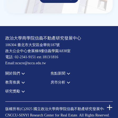
政治大學商學院信義不動產研究發展中心
106304 臺北市大安區金華街187號
政大公企中心會展棟8樓信義學園A838室
電話: 02-2341-9151 ext.1813/1816
Email:ncscre@nccu.edu.tw
關於我們
焦點新聞
教育推廣
房市分析
宗旨願景
全部新聞
設置辦法
政府政策
研究獎勵
全部活動
房市分析
大事記
市場動態
論壇
信義房價指數
中心獎勵
指導委員
法律新訊
演講
信義不動產評論
住宅學會論文獎支援
中心成員
版權所有(C)2025 國立政治大學商學院信義不動產研究發展中心
理財規劃講座
都市計劃學會論文獎支援
CNCCU-SINYI Research Center for Real Estate. All Rights Reserved.
聯絡我們
不動產學程支援