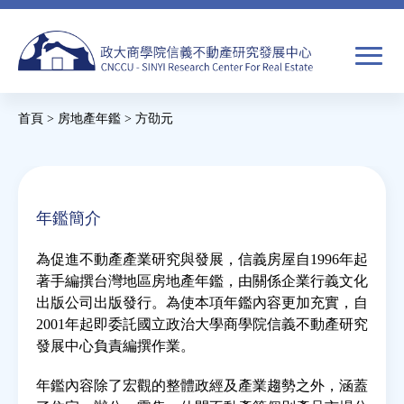
Jump
to
navigation
搜
首頁
>
房地產年鑑
>
方劭元
尋
搜
您
尋
在
關於我們
表
這
年鑑簡介
單
裡
焦點新聞
為促進不動產產業研究與發展，信義房屋自1996年起
著手編撰台灣地區房地產年鑑，由關係企業行義文化
教育推廣
出版公司出版發行。為使本項年鑑內容更加充實，自
2001年起即委託國立政治大學商學院信義不動產研究
發展中心負責編撰作業。
房市分析
年鑑內容除了宏觀的整體政經及產業趨勢之外，涵蓋
研究獎勵