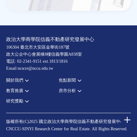
政治大學商學院信義不動產研究發展中心
106304 臺北市大安區金華街187號
政大公企中心會展棟8樓信義學園A838室
電話: 02-2341-9151 ext.1813/1816
Email:ncscre@nccu.edu.tw
關於我們
焦點新聞
教育推廣
房市分析
宗旨願景
全部新聞
設置辦法
政府政策
研究獎勵
全部活動
房市分析
大事記
市場動態
論壇
信義房價指數
中心獎勵
指導委員
法律新訊
演講
信義不動產評論
住宅學會論文獎支援
中心成員
版權所有(C)2025 國立政治大學商學院信義不動產研究發展中心
理財規劃講座
都市計劃學會論文獎支援
CNCCU-SINYI Research Center for Real Estate. All Rights Reserved.
聯絡我們
不動產學程支援