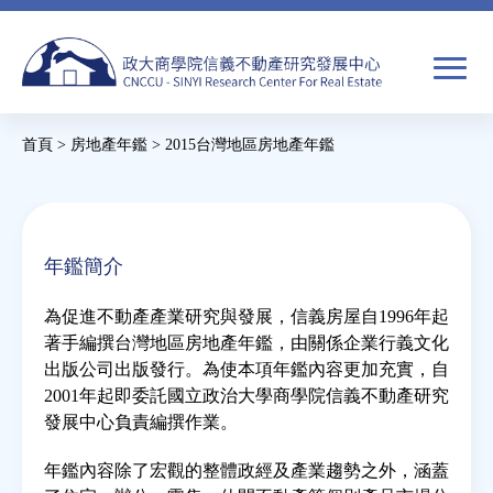
Jump
to
navigation
搜
首頁
>
房地產年鑑
>
2015台灣地區房地產年鑑
尋
搜
您
尋
在
關於我們
表
這
年鑑簡介
單
裡
焦點新聞
為促進不動產產業研究與發展，信義房屋自1996年起
著手編撰台灣地區房地產年鑑，由關係企業行義文化
教育推廣
出版公司出版發行。為使本項年鑑內容更加充實，自
2001年起即委託國立政治大學商學院信義不動產研究
發展中心負責編撰作業。
房市分析
年鑑內容除了宏觀的整體政經及產業趨勢之外，涵蓋
研究獎勵