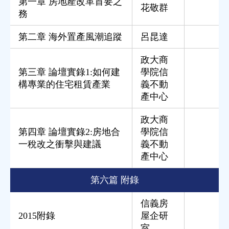
第一章 房地產改革首要之
花敬群
務
第二章 海外置產風潮追蹤
呂昆達
政大商
第三章 論壇實錄1:如何建
學院信
構專業的住宅租賃產業
義不動
產中心
政大商
第四章 論壇實錄2:房地合
學院信
一稅改之衝擊與建議
義不動
產中心
第六篇 附錄
信義房
2015附錄
屋企研
室