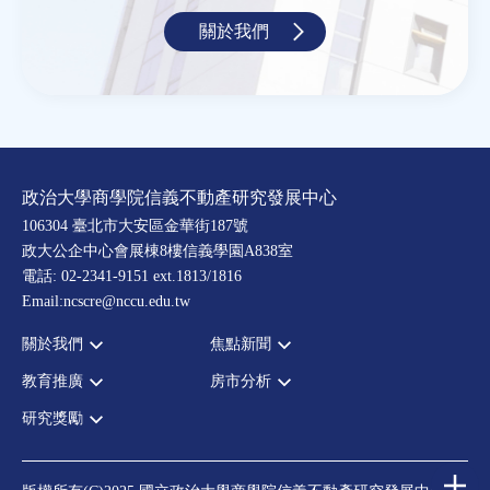
關於我們
政治大學商學院信義不動產研究發展中心
106304 臺北市大安區金華街187號
政大公企中心會展棟8樓信義學園A838室
電話: 02-2341-9151 ext.1813/1816
Email:ncscre@nccu.edu.tw
關於我們
焦點新聞
教育推廣
房市分析
宗旨願景
全部新聞
設置辦法
政府政策
研究獎勵
全部活動
房市分析
大事記
市場動態
論壇
信義房價指數
中心獎勵
指導委員
法律新訊
演講
信義不動產評論
住宅學會論文獎支援