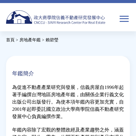
Jump
to
navigation
搜
首頁
>
房地產年鑑
>
賴碧瑩
尋
搜
您
尋
在
關於我們
表
這
年鑑簡介
單
裡
焦點新聞
為促進不動產產業研究與發展，信義房屋自1996年起
著手編撰台灣地區房地產年鑑，由關係企業行義文化
教育推廣
出版公司出版發行。為使本項年鑑內容更加充實，自
2001年起即委託國立政治大學商學院信義不動產研究
發展中心負責編撰作業。
房市分析
年鑑內容除了宏觀的整體政經及產業趨勢之外，涵蓋
研究獎勵