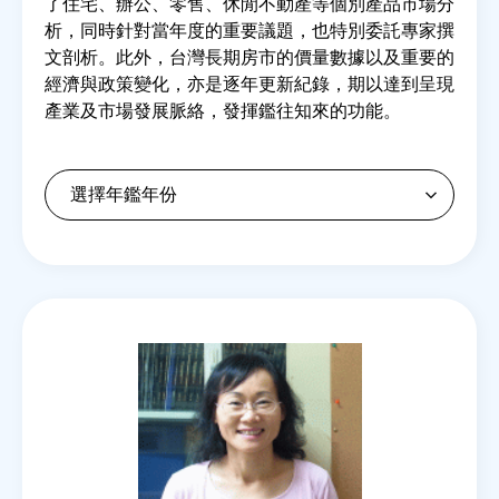
了住宅、辦公、零售、休閒不動產等個別產品市場分
析，同時針對當年度的重要議題，也特別委託專家撰
文剖析。此外，台灣長期房市的價量數據以及重要的
房地產年鑑
經濟與政策變化，亦是逐年更新紀錄，期以達到呈現
產業及市場發展脈絡，發揮鑑往知來的功能。
電子報
相關連結
訂閱電子報
Back
to
top