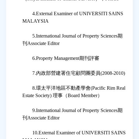
4.External Examiner of UNIVERSITI SAINS
MALAYSIA
5.International Journal of Property Sciences期
刊Associate Editor
6.Property Management期刊評審
7.內政部營建署住宅顧問團委員(2008-2010)
8.環太平洋地區不動產學會(Pacific Rim Real
Estate Society) 理事（Board Member）
9.International Journal of Property Sciences期
刊Associate Editor
10.External Examiner of UNIVERSITI SAINS