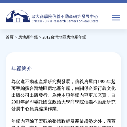
Jump
to
navigation
搜
首頁
>
房地產年鑑
>
2012台灣地區房地產年鑑
尋
搜
您
尋
在
關於我們
表
這
年鑑簡介
單
裡
焦點新聞
為促進不動產產業研究與發展，信義房屋自1996年起
著手編撰台灣地區房地產年鑑，由關係企業行義文化
教育推廣
出版公司出版發行。為使本項年鑑內容更加充實，自
2001年起即委託國立政治大學商學院信義不動產研究
發展中心負責編撰作業。
房市分析
年鑑內容除了宏觀的整體政經及產業趨勢之外，涵蓋
研究獎勵