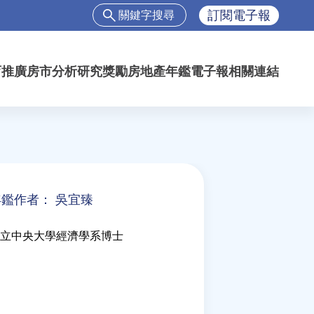
搜
訂閱電子報
尋
搜
尋
育推廣
房市分析
研究獎勵
房地產年鑑
電子報
相關連結
表
單
年鑑作者：
吳宜臻
立中央大學經濟學系博士