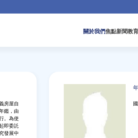
關於我們
焦點新聞
教
Back
to
top
義房屋自
國
產年鑑，由
行。為使
年起即委託
究發展中