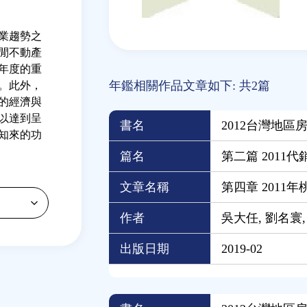
業趨勢之
閒不動產
年度的重
年鑑相關作品文章如下: 共2篇
。此外，
的經濟與
以達到呈
書名
2012台灣地區
知來的功
篇名
第二篇 2011
文章名稱
第四章 2011
作者
吳大任, 劉名寰
出版日期
2019-02