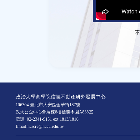
不
政治大學商學院信義不動產研究發展中心
106304 臺北市大安區金華街187號
政大公企中心會展棟8樓信義學園A838室
電話: 02-2341-9151 ext.1813/1816
Email:ncscre@nccu.edu.tw