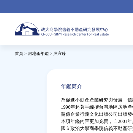
Jump
to
navigation
首頁
>
房地產年鑑
>
吳宜臻
您
在
Back
to
這
年鑑簡介
top
裡
為促進不動產產業研究與發展，信
1996年起著手編撰台灣地區房地
關係企業行義文化出版公司出版發
本項年鑑內容更加充實，自2001
國立政治大學商學院信義不動產研