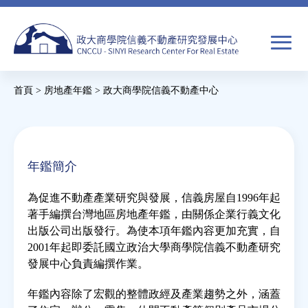
Jump
to
navigation
搜
首頁
>
房地產年鑑
>
政大商學院信義不動產中心
尋
搜
您
尋
在
關於我們
表
這
年鑑簡介
單
裡
焦點新聞
為促進不動產產業研究與發展，信義房屋自1996年起
著手編撰台灣地區房地產年鑑，由關係企業行義文化
教育推廣
出版公司出版發行。為使本項年鑑內容更加充實，自
2001年起即委託國立政治大學商學院信義不動產研究
發展中心負責編撰作業。
房市分析
年鑑內容除了宏觀的整體政經及產業趨勢之外，涵蓋
研究獎勵