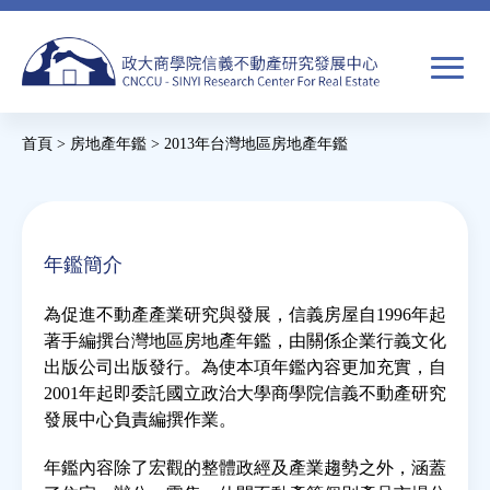
Jump
to
navigation
搜
首頁
>
房地產年鑑
>
2013年台灣地區房地產年鑑
尋
搜
您
尋
在
關於我們
表
這
年鑑簡介
單
裡
焦點新聞
為促進不動產產業研究與發展，信義房屋自1996年起
著手編撰台灣地區房地產年鑑，由關係企業行義文化
教育推廣
出版公司出版發行。為使本項年鑑內容更加充實，自
2001年起即委託國立政治大學商學院信義不動產研究
發展中心負責編撰作業。
房市分析
年鑑內容除了宏觀的整體政經及產業趨勢之外，涵蓋
研究獎勵