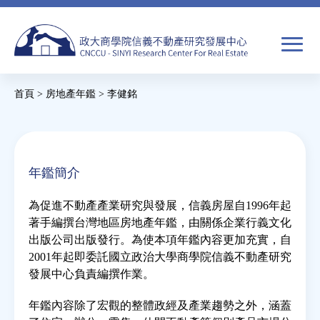
Jump
to
navigation
搜
首頁
>
房地產年鑑
>
李健銘
尋
搜
您
尋
在
關於我們
表
這
年鑑簡介
單
裡
焦點新聞
為促進不動產產業研究與發展，信義房屋自1996年起
著手編撰台灣地區房地產年鑑，由關係企業行義文化
教育推廣
出版公司出版發行。為使本項年鑑內容更加充實，自
2001年起即委託國立政治大學商學院信義不動產研究
發展中心負責編撰作業。
房市分析
年鑑內容除了宏觀的整體政經及產業趨勢之外，涵蓋
研究獎勵