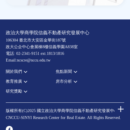
政治大學商學院信義不動產研究發展中心
106304 臺北市大安區金華街187號
政大公企中心會展棟8樓信義學園A838室
電話: 02-2341-9151 ext.1813/1816
Email:ncscre@nccu.edu.tw
關於我們
焦點新聞
教育推廣
房市分析
宗旨願景
全部新聞
設置辦法
政府政策
研究獎勵
全部活動
房市分析
大事記
市場動態
論壇
信義房價指數
中心獎勵
指導委員
法律新訊
演講
信義不動產評論
住宅學會論文獎支援
中心成員
版權所有(C)2025 國立政治大學商學院信義不動產研究發展中心
理財規劃講座
都市計劃學會論文獎支援
CNCCU-SINYI Research Center for Real Estate. All Rights Reserved.
聯絡我們
不動產學程支援