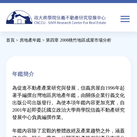
Jump
to
navigation
搜
首頁
>
房地產年鑑
>
第四章 2008桃竹地區成屋市場分析
尋
搜
您
尋
在
關於我們
表
這
年鑑簡介
單
裡
焦點新聞
為促進不動產產業研究與發展，信義房屋自1996年起
著手編撰台灣地區房地產年鑑，由關係企業行義文化
教育推廣
出版公司出版發行。為使本項年鑑內容更加充實，自
2001年起即委託國立政治大學商學院信義不動產研究
發展中心負責編撰作業。
房市分析
年鑑內容除了宏觀的整體政經及產業趨勢之外，涵蓋
研究獎勵