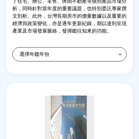
了住宅、辦公、零售、休閒不動產等個別產品市場分
析，同時針對當年度的重要議題，也特別委託專家撰
文剖析。此外，台灣長期房市的價量數據以及重要的
房地產年鑑
經濟與政策變化，亦是逐年更新紀錄，期以達到呈現
產業及市場發展脈絡，發揮鑑往知來的功能。
電子報
相關連結
訂閱電子報
Back
to
top