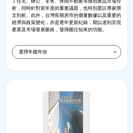
了住宅、辦公、零售、休閒不動產等個別產品市場分
析，同時針對當年度的重要議題，也特別委託專家撰
文剖析。此外，台灣長期房市的價量數據以及重要的
房地產年鑑
經濟與政策變化，亦是逐年更新紀錄，期以達到呈現
產業及市場發展脈絡，發揮鑑往知來的功能。
電子報
相關連結
訂閱電子報
Back
to
top