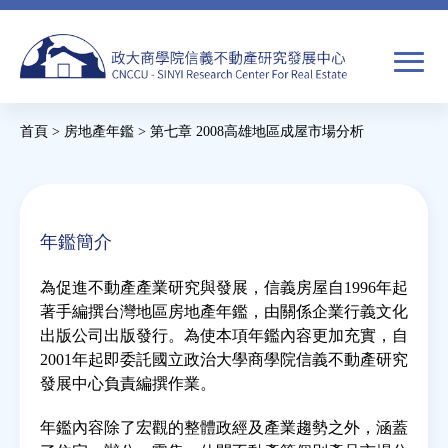
Jump
to
navigation
搜
首頁
>
房地產年鑑
>
第七章 2008高雄地區成屋市場分析
尋
搜
您
尋
在
關於我們
表
這
年鑑簡介
單
裡
焦點新聞
為促進不動產產業研究與發展，信義房屋自1996年起
著手編撰台灣地區房地產年鑑，由關係企業行義文化
教育推廣
出版公司出版發行。為使本項年鑑內容更加充實，自
2001年起即委託國立政治大學商學院信義不動產研究
發展中心負責編撰作業。
房市分析
年鑑內容除了宏觀的整體政經及產業趨勢之外，涵蓋
研究獎勵