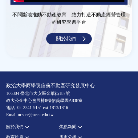
不間斷地推動不動產教育，致力打造不動產經營管理
的研究學習平台
關於我們
政治大學商學院信義不動產研究發展中心
106304 臺北市大安區金華街187號
政大公企中心會展棟8樓信義學園A838室
電話: 02-2341-9151 ext.1813/1816
Email:ncscre@nccu.edu.tw
關於我們
焦點新聞
教育推廣
房市分析
宗旨願景
全部新聞