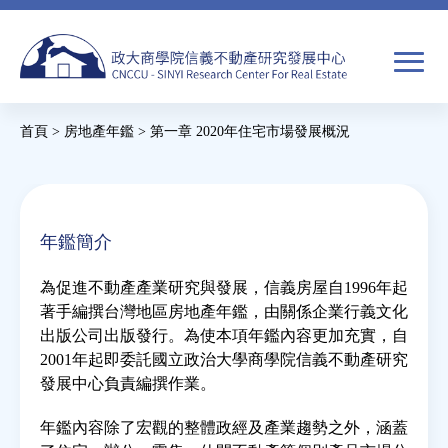
Jump
to
navigation
搜
首頁
>
房地產年鑑
>
第一章 2020年住宅市場發展概況
尋
搜
您
尋
在
關於我們
表
這
年鑑簡介
單
裡
焦點新聞
為促進不動產產業研究與發展，信義房屋自1996年起
著手編撰台灣地區房地產年鑑，由關係企業行義文化
教育推廣
出版公司出版發行。為使本項年鑑內容更加充實，自
2001年起即委託國立政治大學商學院信義不動產研究
發展中心負責編撰作業。
房市分析
年鑑內容除了宏觀的整體政經及產業趨勢之外，涵蓋
研究獎勵