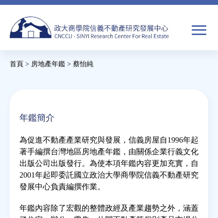
Jump
to
navigation
搜
首頁
>
房地產年鑑
>
蔡怡純
尋
搜
您
尋
在
關於我們
表
這
年鑑簡介
單
裡
焦點新聞
為促進不動產產業研究與發展，信義房屋自1996年起
著手編撰台灣地區房地產年鑑，由關係企業行義文化
教育推廣
出版公司出版發行。為使本項年鑑內容更加充實，自
2001年起即委託國立政治大學商學院信義不動產研究
發展中心負責編撰作業。
房市分析
年鑑內容除了宏觀的整體政經及產業趨勢之外，涵蓋
研究獎勵