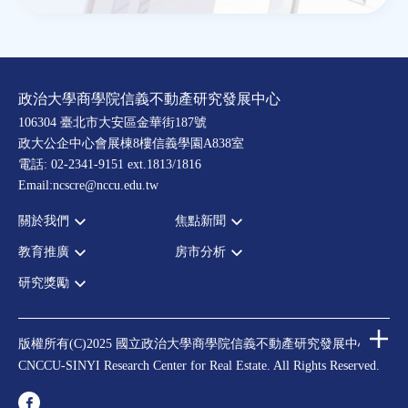
政治大學商學院信義不動產研究發展中心
106304 臺北市大安區金華街187號
政大公企中心會展棟8樓信義學園A838室
電話: 02-2341-9151 ext.1813/1816
Email:ncscre@nccu.edu.tw
關於我們
焦點新聞
教育推廣
房市分析
宗旨願景
全部新聞
設置辦法
政府政策
研究獎勵
全部活動
房市分析
大事記
市場動態
論壇
信義房價指數
中心獎勵
指導委員
法律新訊
演講
信義不動產評論
住宅學會論文獎支援
中心成員
版權所有(C)2025 國立政治大學商學院信義不動產研究發展中心
理財規劃講座
都市計劃學會論文獎支援
CNCCU-SINYI Research Center for Real Estate. All Rights Reserved.
聯絡我們
不動產學程支援