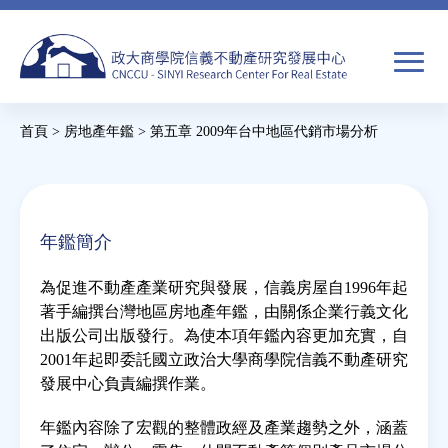
Jump
to
navigation
搜
首頁
>
房地產年鑑
>
第五章 2009年台中地區代銷市場分析
尋
搜
您
尋
在
關於我們
表
這
年鑑簡介
單
裡
焦點新聞
為促進不動產產業研究與發展，信義房屋自1996年起
著手編撰台灣地區房地產年鑑，由關係企業行義文化
教育推廣
出版公司出版發行。為使本項年鑑內容更加充實，自
2001年起即委託國立政治大學商學院信義不動產研究
發展中心負責編撰作業。
房市分析
年鑑內容除了宏觀的整體政經及產業趨勢之外，涵蓋
研究獎勵