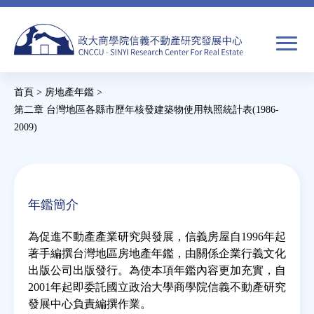
Jump
to
navigation
搜
首頁
>
房地產年鑑
>
尋
搜
您
第二章 台灣地區各縣市歷年核發建築物使用執照統計表(1986-
2009)
尋
在
關於我們
表
這
單
裡
焦點新聞
年鑑簡介
教育推廣
為促進不動產產業研究與發展，信義房屋自1996年起
著手編撰台灣地區房地產年鑑，由關係企業行義文化
出版公司出版發行。為使本項年鑑內容更加充實，自
房市分析
2001年起即委託國立政治大學商學院信義不動產研究
發展中心負責編撰作業。
研究獎勵