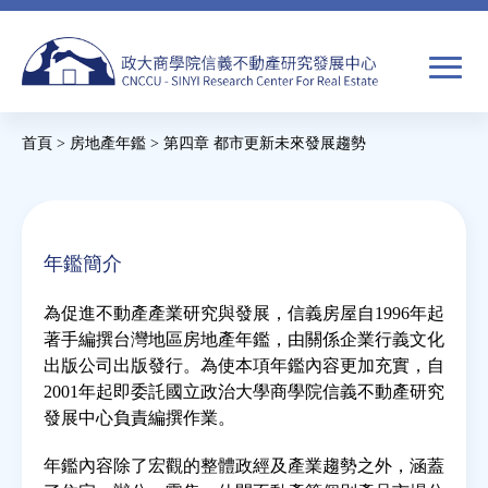
Jump
to
navigation
搜
首頁
>
房地產年鑑
>
第四章 都市更新未來發展趨勢
尋
搜
您
尋
在
關於我們
表
這
年鑑簡介
單
裡
焦點新聞
為促進不動產產業研究與發展，信義房屋自1996年起
著手編撰台灣地區房地產年鑑，由關係企業行義文化
教育推廣
出版公司出版發行。為使本項年鑑內容更加充實，自
2001年起即委託國立政治大學商學院信義不動產研究
發展中心負責編撰作業。
房市分析
年鑑內容除了宏觀的整體政經及產業趨勢之外，涵蓋
研究獎勵