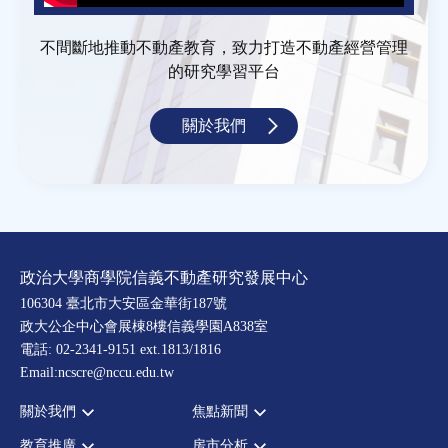
不間斷地推動不動產教育，致力打造不動產經營管理
的研究學習平台
關於我們
政治大學商學院信義不動產研究發展中心
106304 臺北市大安區金華街187號
政大公企中心會展棟8樓信義學園A838室
電話: 02-2341-9151 ext.1813/1816
Email:ncscre@nccu.edu.tw
關於我們
焦點新聞
教育推廣
房市分析
宗旨願景
全部新聞