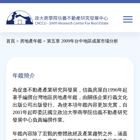
Jump
to
navigation
搜
首頁
>
房地產年鑑
>
第五章 2009年台中地區成屋市場分析
尋
搜
您
尋
在
關於我們
表
這
年鑑簡介
單
裡
焦點新聞
為促進不動產產業研究與發展，信義房屋自1996年起
著手編撰台灣地區房地產年鑑，由關係企業行義文化
教育推廣
出版公司出版發行。為使本項年鑑內容更加充實，自
2001年起即委託國立政治大學商學院信義不動產研究
發展中心負責編撰作業。
房市分析
年鑑內容除了宏觀的整體政經及產業趨勢之外，涵蓋
研究獎勵