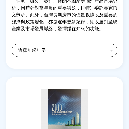
了住宅、辦公、零售、休閒不動產等個別產品市場分
析，同時針對當年度的重要議題，也特別委託專家撰
文剖析。此外，台灣長期房市的價量數據以及重要的
房地產年鑑
經濟與政策變化，亦是逐年更新紀錄，期以達到呈現
產業及市場發展脈絡，發揮鑑往知來的功能。
電子報
相關連結
訂閱電子報
Back
to
top