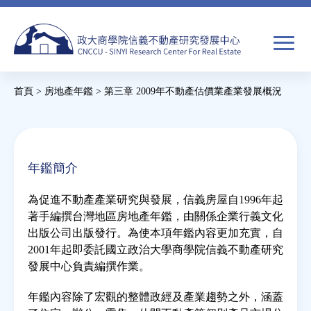
Jump
to
navigation
搜
首頁
>
房地產年鑑
>
第三章 2009年不動產估價業產業發展概況
尋
搜
您
尋
在
關於我們
表
這
年鑑簡介
單
裡
焦點新聞
為促進不動產產業研究與發展，信義房屋自1996年起
著手編撰台灣地區房地產年鑑，由關係企業行義文化
教育推廣
出版公司出版發行。為使本項年鑑內容更加充實，自
2001年起即委託國立政治大學商學院信義不動產研究
發展中心負責編撰作業。
房市分析
年鑑內容除了宏觀的整體政經及產業趨勢之外，涵蓋
研究獎勵