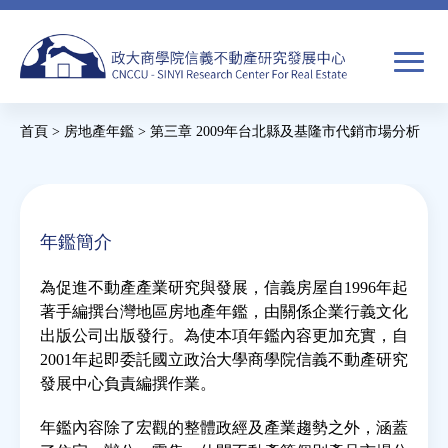
Jump
to
navigation
搜
首頁
>
房地產年鑑
>
第三章 2009年台北縣及基隆市代銷市場分析
尋
搜
您
尋
在
關於我們
表
這
年鑑簡介
單
裡
焦點新聞
為促進不動產產業研究與發展，信義房屋自1996年起
著手編撰台灣地區房地產年鑑，由關係企業行義文化
教育推廣
出版公司出版發行。為使本項年鑑內容更加充實，自
2001年起即委託國立政治大學商學院信義不動產研究
發展中心負責編撰作業。
房市分析
年鑑內容除了宏觀的整體政經及產業趨勢之外，涵蓋
研究獎勵