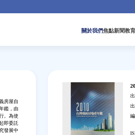
關於我們
焦點新聞
教
Back
to
2
top
出
義房屋自
出
產年鑑，由
編
行。為使
年起即委託
究發展中
IS