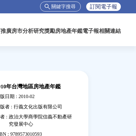
搜
訂閱電子報
尋
搜
尋
育推廣
房市分析
研究獎勵
房地產年鑑
電子報
相關連結
表
單
010年台灣地區房地產年鑑
版日期 :
2010-02
版者 :
行義文化出版有限公司
者 :
政治大學商學院信義不動產研
究發展中心
BN :
9789573010593