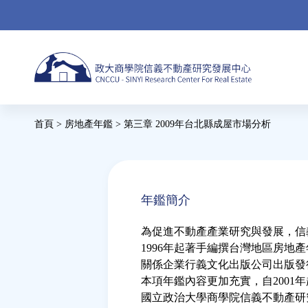
Jump
to
navigation
首頁
>
房地產年鑑
>
第三章 2009年台北縣成屋市場分析
您
在
Back
to
這
年鑑簡介
top
裡
為促進不動產產業研究與發展，信
1996年起著手編撰台灣地區房地
關係企業行義文化出版公司出版發
本項年鑑內容更加充實，自2001
國立政治大學商學院信義不動產研