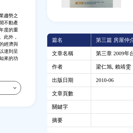
業趨勢之
閒不動產
年度的重
。此外，
篇名
第三篇 房屋仲
的經濟與
以達到呈
文章名稱
第三章 2009
知來的功
作者
梁仁旭
,
賴靖雯
出版日期
2010-06
文章頁數
關鍵字
摘要