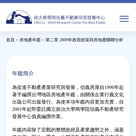
Jump
to
navigation
搜
首頁
>
房地產年鑑
>
第二章 2009年政府政策與房地產關聯分析
尋
搜
您
尋
在
關於我們
表
這
年鑑簡介
單
裡
焦點新聞
為促進不動產產業研究與發展，信義房屋自1996年起
著手編撰台灣地區房地產年鑑，由關係企業行義文化
教育推廣
出版公司出版發行。為使本項年鑑內容更加充實，自
2001年起即委託國立政治大學商學院信義不動產研究
發展中心負責編撰作業。
房市分析
年鑑內容除了宏觀的整體政經及產業趨勢之外，涵蓋
研究獎勵