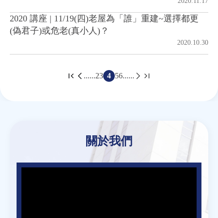
2020.11.17
2020 講座 | 11/19(四)老屋為「誰」重建~選擇都更
(偽君子)或危老(真小人)？
2020.10.30
......
2
3
4
5
6
......
頁
面
Back
to
top
關於我們