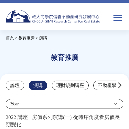
Jump
to
navigation
搜
首頁
>
教育推廣
>
演講
尋
搜
您
尋
在
教育推廣
關於我們
表
這
單
裡
焦點新聞
Back
論壇
演講
理財規劃講座
不動產學程支
to
教育推廣
top
Year
房市分析
2022 講座 | 房價系列演講(一) 從時序角度看房價長
期變化
研究獎勵