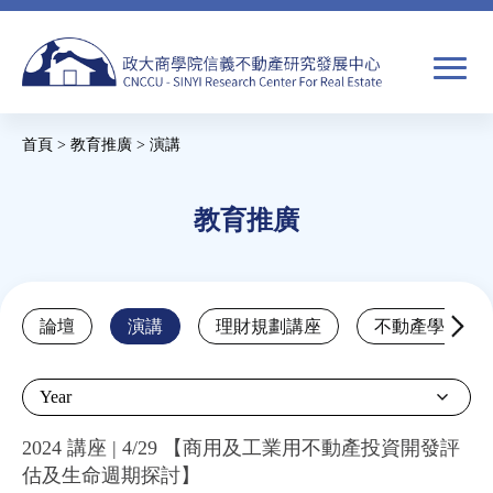
Jump
to
navigation
搜
首頁
>
教育推廣
>
演講
尋
搜
您
尋
在
教育推廣
關於我們
表
這
單
裡
焦點新聞
Back
論壇
演講
理財規劃講座
不動產學程支
to
教育推廣
top
Year
房市分析
2024 講座 | 4/29 【商用及工業用不動產投資開發評
估及生命週期探討】
研究獎勵