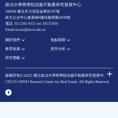
政治大學商學院信義不動產研究發展中心
106304 臺北市大安區金華街187號
政大公企中心會展棟8樓信義學園A838室
電話: 02-2341-9151 ext.1813/1816
Email:ncscre@nccu.edu.tw
關於我們
焦點新聞
教育推廣
房市分析
宗旨願景
全部新聞
設置辦法
政府政策
研究獎勵
全部活動
房市分析
大事記
市場動態
論壇
信義房價指數
中心獎勵
指導委員
法律新訊
演講
信義不動產評論
住宅學會論文獎支援
中心成員
版權所有(C)2025 國立政治大學商學院信義不動產研究發展中心
理財規劃講座
都市計劃學會論文獎支援
CNCCU-SINYI Research Center for Real Estate. All Rights Reserved.
聯絡我們
不動產學程支援