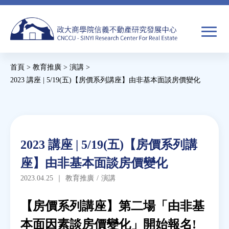
Jump
to
navigation
搜
首頁
>
教育推廣
>
演講
>
尋
搜
您
2023 講座 | 5/19(五)【房價系列講座】由非基本面談房價變化
尋
在
Back
to
關於我們
表
這
top
單
裡
Back
焦點新聞
2023 講座 | 5/19(五)【房價系列講
to
座】由非基本面談房價變化
top
教育推廣
2023.04.25
｜
教育推廣
/
演講
房市分析
【房價系列講座】第二場「由非基
本面因素談房價變化」開始報名!
研究獎勵