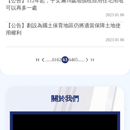
【公告】112年起，子女滿18歲地價稅自用住宅用地
可以再多一處
2023.01.06
【公告】劃設為國土保育地區仍將適當保障土地使
用權利
2023.01.06
......
61
62
63
64
65
......
頁
面
Back
to
top
關於我們