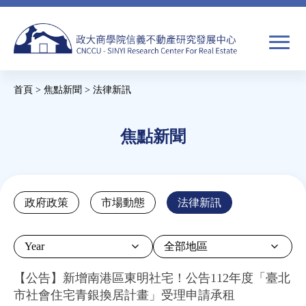
Jump
to
navigation
搜
首頁
>
焦點新聞
>
法律新訊
尋
搜
您
尋
在
焦點新聞
關於我們
表
這
單
裡
焦點新聞
Back
政府政策
市場動態
法律新訊
to
教育推廣
top
Year
房市分析
【公告】新增南港區東明社宅！公告112年度「臺北
市社會住宅青銀換居計畫」受理申請承租
研究獎勵