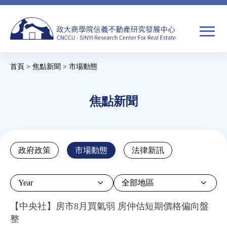
Jump
to
navigation
搜
首頁
>
焦點新聞
>
市場動態
尋
搜
您
尋
在
焦點新聞
關於我們
表
這
單
裡
焦點新聞
Back
政府政策
市場動態
法律新訊
to
教育推廣
top
Year
房市分析
【中央社】房市8月買氣弱 房仲估短期價格偏向盤
整
研究獎勵