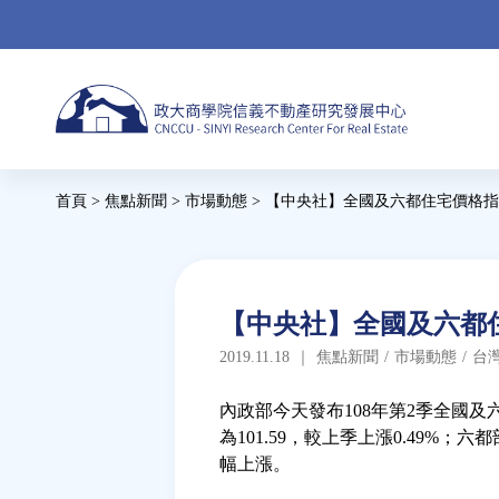
Jump
to
navigation
Back
首頁
>
焦點新聞
>
市場動態
>
【中央社】全國及六都住宅價格指
to
您
top
在
這
Back
【中央社】全國及六都
to
裡
2019.11.18
｜
焦點新聞
/
市場動態
/
台
top
內政部今天發布108年第2季全國
為101.59，較上季上漲0.49%
幅上漲。