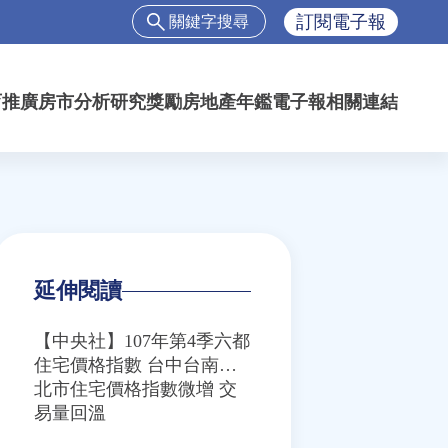
搜
訂閱電子報
尋
搜
尋
育推廣
房市分析
研究獎勵
房地產年鑑
電子報
相關連結
表
單
延伸閱讀
【中央社】107年第4季六都
住宅價格指數 台中台南高
雄上漲
北市住宅價格指數微增 交
易量回溫