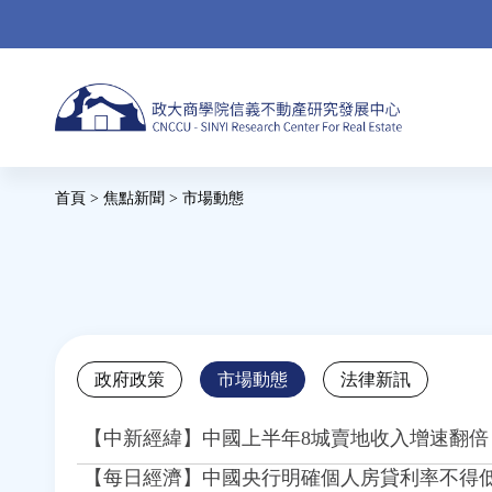
Jump
to
navigation
Back
首頁
>
焦點新聞
>
市場動態
to
您
top
在
這
裡
Back
政府政策
市場動態
法律新訊
to
top
【中新經緯】中國上半年8城賣地收入增速翻倍 
【每日經濟】中國央行明確個人房貸利率不得低