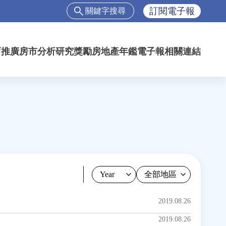
搜
訂閱電子報
尋
搜
尋
育推廣
房市分析
研究獎勵
房地產年鑑
電子報
相關連結
表
單
Year
2019.08.26
2019.08.26