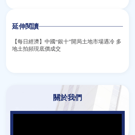
Email
Twitter
Facebook
Line
WeChat
延伸閱讀
【每日經濟】中國“銀十”開局土地市場遇冷 多
地土拍頻現底價成交
關於我們