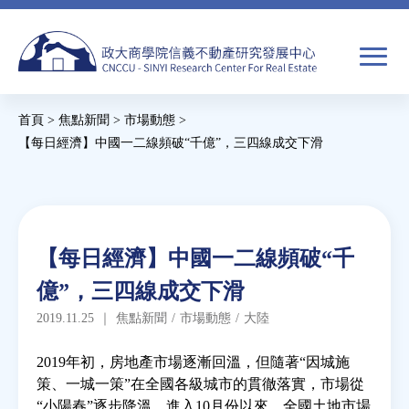
Jump
to
navigation
搜
首頁
>
焦點新聞
>
市場動態
>
尋
搜
您
【每日經濟】中國一二線頻破“千億”，三四線成交下滑
尋
在
Back
to
關於我們
表
這
top
單
裡
Back
焦點新聞
【每日經濟】中國一二線頻破“千
to
億”，三四線成交下滑
top
教育推廣
2019.11.25
｜
焦點新聞
/
市場動態
/
大陸
房市分析
2019年初，房地產市場逐漸回溫，但隨著“因城施
策、一城一策”在全國各級城市的貫徹落實，市場從
“小陽春”逐步降溫。進入10月份以來，全國土地市場
研究獎勵