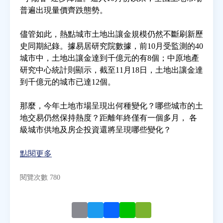
普遍出現量價齊跌態勢。
房地產年鑑
儘管如此，熱點城市土地出讓金規模仍然不斷刷新歷
史同期紀錄。據易居研究院數據，前10月受監測的40
電子報
城市中，土地出讓金達到千億元的有8個；中原地產
研究中心統計則顯示，截至11月18日，土地出讓金達
到千億元的城市已達12個。
相關連結
那麼，今年土地市場呈現出何種變化？哪些城市的土
訂閱電子報
地交易仍然保持熱度？距離年終僅有一個多月， 各
級城市供地及房企投資還將呈現哪些變化？
點閱更多
閱覽次數 780