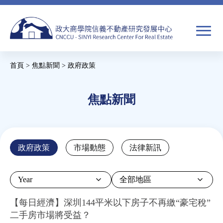
Jump
to
navigation
搜
首頁
>
焦點新聞
>
政府政策
尋
搜
您
尋
在
焦點新聞
關於我們
表
這
單
裡
焦點新聞
Back
政府政策
市場動態
法律新訊
to
教育推廣
top
Year
房市分析
【每日經濟】深圳144平米以下房子不再繳“豪宅稅”
二手房市場將受益？
研究獎勵