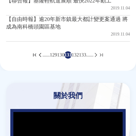
【聯合報】基隆輕軌進展順 最快2022年動工
2019.11.04
【自由時報】逾20年新市鎮最大都計變更案通過 將
成為南科橋頭園區基地
2019.11.04
......
129
130
131
132
133
......
頁
面
Back
to
top
關於我們