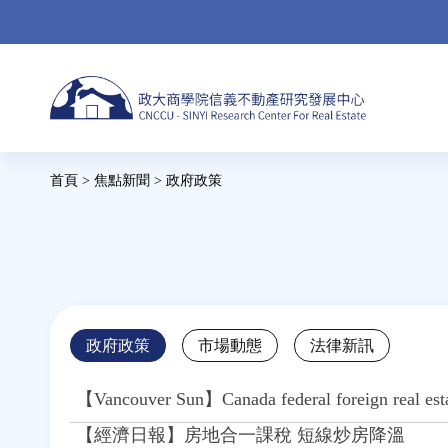
Jump
to
navigation
Back
首頁
>
焦點新聞
>
政府政策
to
您
top
在
這
裡
Back
政府政策
市場動態
法律新訊
to
top
【Vancouver Sun】Canada federal foreign real estat
【經濟日報】房地合一課稅 短線炒房降溫