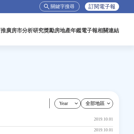
搜
訂閱電子報
尋
搜
尋
育推廣
房市分析
研究獎勵
房地產年鑑
電子報
相關連結
表
單
Year
2019.10.01
2019.10.01