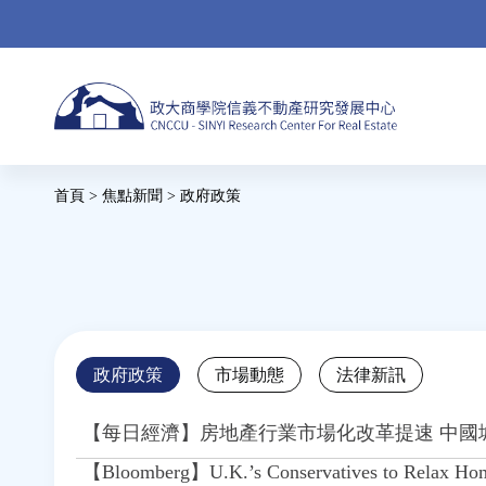
Jump
to
navigation
Back
首頁
>
焦點新聞
>
政府政策
to
您
top
在
這
裡
Back
政府政策
市場動態
法律新訊
to
top
【每日經濟】房地產行業市場化改革提速 中國
【Bloomberg】U.K.’s Conservatives to Relax Home