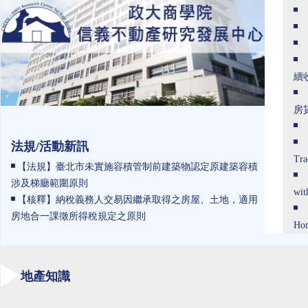
續
房
法規/活動新訊
Tra
【法規】臺北市未實施容積管制前建築物認定原建築容積
涉及梯廳範圍原則
wit
【核釋】納稅義務人交易因繼承取得之房屋、土地，適用
房地合一課徵所得稅規定之原則
Hom
地產知識