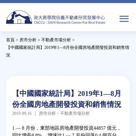
Jump
to
navigation
搜
首頁
>
房市分析
>
不動產市場分析
>
尋
搜
您
【中國國家統計局】2019年1—8月份全國房地產開發投資和銷售情
況
尋
在
Back
關於我們
表
這
to
單
裡
top
焦點新聞
Back
【中國國家統計局】2019年1—8月
to
教育推廣
份全國房地產開發投資和銷售情況
top
2019.09.16
｜
房市分析
/
不動產市場分析
房市分析
1 — 8 月份，東部地區房地產開發投資44857 億元，
同比增長8.8% ，增速比1 — 7 月份回落0.4 個百分
研究獎勵