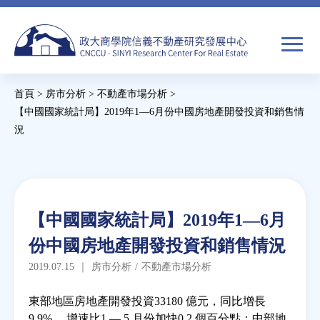
Jump
to
navigation
搜
首頁
>
房市分析
>
不動產市場分析
>
尋
搜
您
【中國國家統計局】2019年1—6月份中國房地產開發投資和銷售情
況
尋
在
Back
關於我們
表
這
to
單
裡
top
焦點新聞
Back
【中國國家統計局】2019年1—6月
to
教育推廣
份中國房地產開發投資和銷售情況
top
2019.07.15
｜
房市分析
/
不動產市場分析
房市分析
東部地區房地產開發投資33180 億元，同比增長
9.9% ，增速比1 — 5 月份加快0.2 個百分點；中部地
研究獎勵