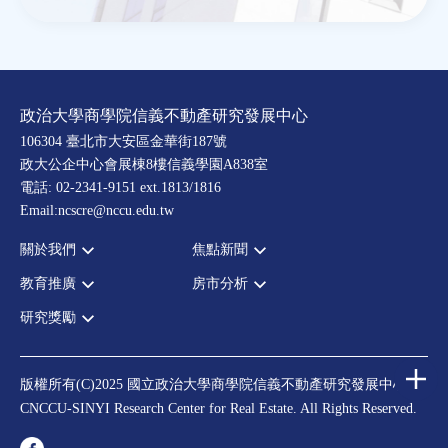
政治大學商學院信義不動產研究發展中心
106304 臺北市大安區金華街187號
政大公企中心會展棟8樓信義學園A838室
電話: 02-2341-9151 ext.1813/1816
Email:ncscre@nccu.edu.tw
關於我們
焦點新聞
教育推廣
房市分析
宗旨願景
全部新聞
設置辦法
政府政策
研究獎勵
全部活動
房市分析
大事記
市場動態
論壇
信義房價指數
中心獎勵
指導委員
法律新訊
演講
信義不動產評論
住宅學會論文獎支援
中心成員
版權所有(C)2025 國立政治大學商學院信義不動產研究發展中心
理財規劃講座
都市計劃學會論文獎支援
CNCCU-SINYI Research Center for Real Estate. All Rights Reserved.
聯絡我們
不動產學程支援