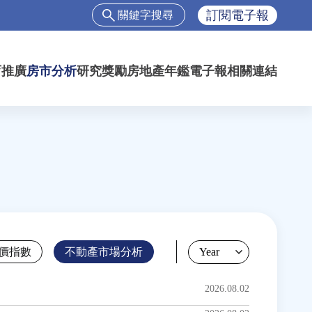
搜
訂閱電子報
尋
搜
尋
育推廣
房市分析
研究獎勵
房地產年鑑
電子報
相關連結
表
單
價指數
不動產市場分析
Year
2026.08.02