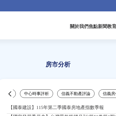
關於我們
焦點新聞
教
房市分析
Back
市科普
中心時事評析
信義不動產評論
信義房
to
top
【國泰建設】115年第二季國泰房地產指數季報