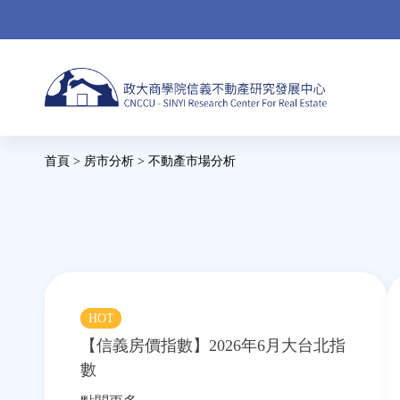
Jump
to
navigation
Back
首頁
>
房市分析
>
不動產市場分析
to
您
top
在
這
裡
HOT
實登統計分析
房
【信義房價指數】2026年6月大台北指
數