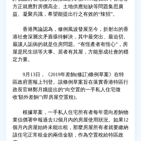
方正就應對房價高企、土地供應短缺等問題集思廣
益、凝聚共識，希望能提出行之有效的“辣招”。
房地產年鑑
香港輿論認為，修例風波發展至今，折射出的香
電子報
港社會深層次矛盾亟待解決，其中最突出、最迫切、
最讓人詬病的就是住房問題。“有恆產者有恆心”，房
屋是民生頭等大事。居者有其屋，方能形成社會的穩
相關連結
定力量。
訂閱電子報
9月13日，《2019年差餉(修訂)條例草案》在特
區政府憲報上刊登。該條例草案旨在落實香港特區行
政長官林鄭月娥提出的“向空置的一手私人住宅徵
收'額外差餉'”(即房屋空置稅)。
根據草案，一手私人住宅所有者每年需向差餉物
業估價署申報過去12個月內的房屋使用狀況。如果12
個月內房屋始終未能出租，那麼房屋所有者就要繳納
該住宅正常租金的兩倍金額，作為空置稅給特區政