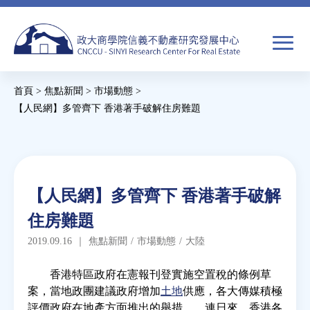
Jump
to
navigation
搜
首頁
>
焦點新聞
>
市場動態
>
尋
搜
您
【人民網】多管齊下 香港著手破解住房難題
尋
在
Back
to
關於我們
表
這
top
單
裡
Back
焦點新聞
【人民網】多管齊下 香港著手破解
to
住房難題
top
教育推廣
2019.09.16
｜
焦點新聞
/
市場動態
/
大陸
房市分析
香港特區政府在憲報刊登實施空置稅的條例草
案，當地政團建議政府增加
土地
供應，各大傳媒積極
評價政府在地產方面推出的舉措……連日來，香港各
研究獎勵