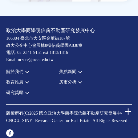
政治大學商學院信義不動產研究發展中心
106304 臺北市大安區金華街187號
政大公企中心會展棟8樓信義學園A838室
電話: 02-2341-9151 ext.1813/1816
Email:ncscre@nccu.edu.tw
關於我們
焦點新聞
教育推廣
房市分析
宗旨願景
全部新聞
設置辦法
政府政策
研究獎勵
全部活動
房市分析
大事記
市場動態
論壇
信義房價指數
中心獎勵
指導委員
法律新訊
演講
信義不動產評論
住宅學會論文獎支援
中心成員
版權所有(C)2025 國立政治大學商學院信義不動產研究發展中心
理財規劃講座
都市計劃學會論文獎支援
CNCCU-SINYI Research Center for Real Estate. All Rights Reserved.
聯絡我們
不動產學程支援