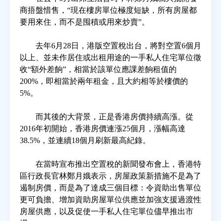
商捂盤惜售，“現在樓房單位極度短缺，所有房屋都
要用來住，而不是囤積或用來炒賣”。
房地產年鑑
去年6月28日，港版空置稅出台，將對空置6個月
電子報
以上、並未作居住或出租用途的一手私人住宅單位徵
收“額外差餉”，相當於該單位應課差餉租值的
200%，即相當於兩年租金，且大約相等於樓價的
相關連結
5%。
訂閱電子報
而其後的大背景，正是香港房價持續高漲。從
2016年初開始，香港房價連漲25個月，漲幅高達
38.5%，並連續18個月刷新最高紀錄。
在當時宣布推出空置稅的新聞發布會上，香港特
區行政長官林鄭月娥表示，房屋政策新措施不是為了
遏制房價，而是為了達成三個目標：令資助出售單位
更可負擔、增加資助房屋單位供應並加強支援過渡性
房屋供應，以及促使一手私人住宅單位儘早推出市