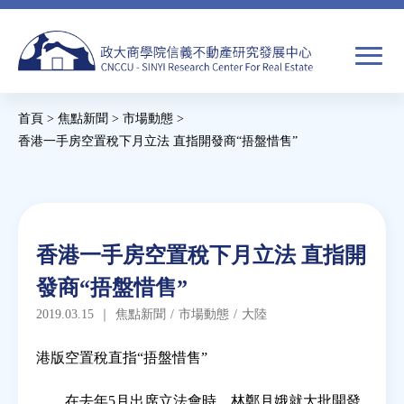
Jump
to
navigation
搜
首頁
>
焦點新聞
>
市場動態
>
尋
搜
您
香港一手房空置稅下月立法 直指開發商“捂盤惜售”
尋
在
Back
to
關於我們
表
這
top
單
裡
Back
焦點新聞
香港一手房空置稅下月立法 直指開
to
發商“捂盤惜售”
top
教育推廣
2019.03.15
｜
焦點新聞
/
市場動態
/
大陸
房市分析
港版空置稅直指“捂盤惜售”
在去年5月出席立法會時，林鄭月娥就大批開發
研究獎勵