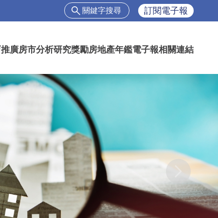
搜
訂閱電子報
尋
搜
尋
育推廣
房市分析
研究獎勵
房地產年鑑
電子報
相關連結
表
單