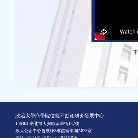
不
政治大學商學院信義不動產研究發展中心
106304 臺北市大安區金華街187號
政大公企中心會展棟8樓信義學園A838室
電話: 02-2341-9151 ext.1813/1816