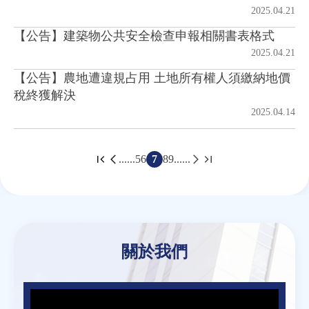
2025.04.21
【公告】建築物公共安全檢查申報相關書表格式
2025.04.21
【公告】農地遭違規占用 土地所有權人須繳納地價
稅終獲解決
2025.04.14
......
5
6
7
8
9
......
頁
面
Back
to
top
關於我們