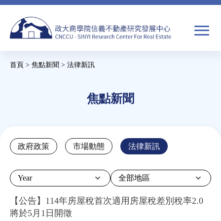
Jump
to
navigation
搜
首頁
>
焦點新聞
>
法律新訊
尋
搜
您
尋
在
焦點新聞
關於我們
表
這
單
裡
焦點新聞
Back
政府政策
市場動態
法律新訊
to
教育推廣
top
Year
房市分析
【公告】114年房屋稅首次適用房屋稅差別稅率2.0
將於5月1日開徵
研究獎勵