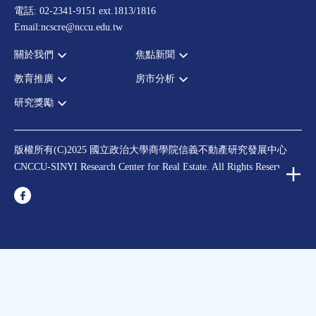
電話: 02-2341-9151 ext.1813/1816
Email:ncscre@nccu.edu.tw
關於我們
焦點新聞
教育推廣
房市分析
宗旨願景
全部新聞
設置辦法
政府政策
研究獎勵
全部活動
房市分析
大事記
市場動態
論壇
信義房價指數
中心獎勵
指導委員
法律新訊
演講
信義不動產評論
住宅學會論文獎支援
中心成員
版權所有(C)2025 國立政治大學商學院信義不動產研究發展中心
理財規劃講座
都市計劃學會論文獎支援
CNCCU-SINYI Research Center for Real Estate. All Rights Reserved.
聯絡我們
不動產學程支援