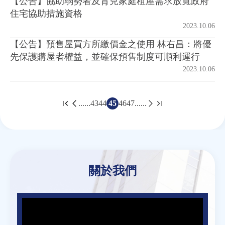
【公告】協助弱勢者及育兒家庭租屋需求放寬政府
住宅協助措施資格
2023.10.06
【公告】預售屋買方所繳價金之使用 林右昌：將優
先保護購屋者權益，並確保預售制度可順利運行
2023.10.06
......
43
44
45
46
47
......
頁
面
Back
to
top
關於我們