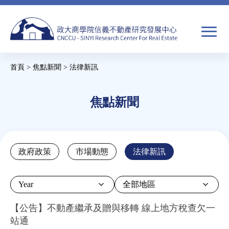
Jump
to
navigation
搜
首頁
>
焦點新聞
>
法律新訊
尋
搜
您
尋
在
焦點新聞
關於我們
表
這
單
裡
焦點新聞
Back
政府政策
市場動態
法律新訊
to
教育推廣
top
Year
房市分析
【公告】不動產繼承及贈與移轉 線上地方稅查欠一
站通
研究獎勵